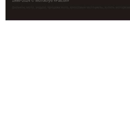
1998–2024 © Мотоклуб «Falcon»
фалькон
,
мото
,
эндуро
, продажа мото, кроссовые мотоциклы, купить моторези