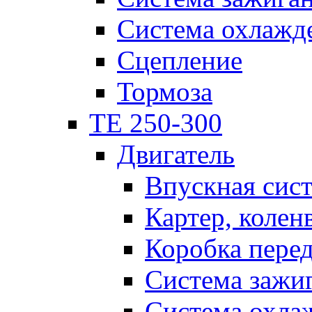
Система охлажд
Сцепление
Тормоза
TE 250-300
Двигатель
Впускная сис
Картер, колен
Коробка пере
Система зажи
Система охла