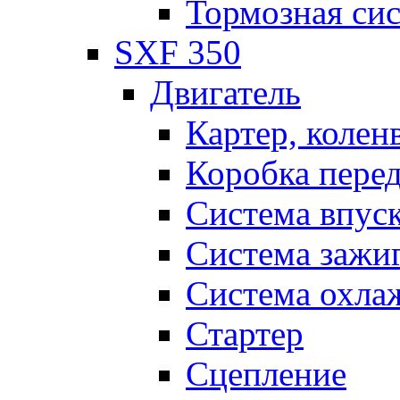
Тормозная си
SXF 350
Двигатель
Картер, колен
Коробка пере
Система впус
Система зажи
Система охла
Стартер
Сцепление