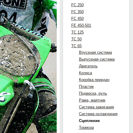
FC 250
FC 350
FC 450
FE 450-501
TC 125
TC 50
TC 65
Впускная система
Выпускная система
Двигатель
Колеса
Коробка передач
Пластик
Подвеска, руль
Рама, маятник
Система зажигания
Система охлаждения
Сцепление
Тормоза