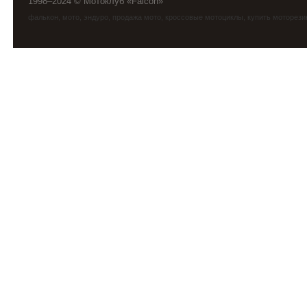
1998–2024 © Мотоклуб «Falcon»
фалькон
,
мото
,
эндуро
, продажа мото, кроссовые мотоциклы, купить моторези