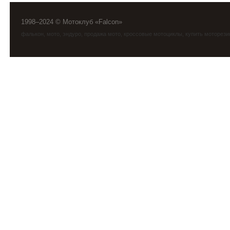
1998–2024 © Мотоклуб «Falcon»
фалькон
,
мото
,
эндуро
, продажа мото, кроссовые мотоциклы, купить моторези