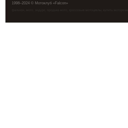
1998–2024 © Мотоклуб «Falcon»
фалькон
,
мото
,
эндуро
, продажа мото, кроссовые мотоциклы, купить моторези