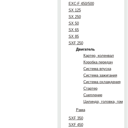
EXC-F 450/500
SX 125
SX 250
SX 50
SX 65
SX 85
SXF 250
Двигатель
Картер, коленвал
Коробка передач
Система впуска
Система зажигания
Система охлаждения
Стартер
Сцепление
Цилиндр, головка, грм
Рама
SXF 350
SXF 450