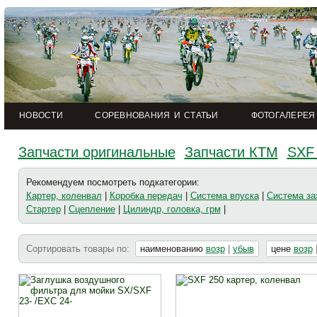
НОВОСТИ
СОРЕВНОВАНИЯ И СТАТЬИ
ФОТОГАЛЕРЕЯ
Запчасти оригинальные
Запчасти КТМ
SXF
Рекомендуем посмотреть подкатегории:
Картер, коленвал
|
Коробка передач
|
Система впуска
|
Система за
Стартер
|
Сцепление
|
Цилиндр, головка, грм
|
Сортировать товары по:
наименованию
возр
|
убыв
цене
возр