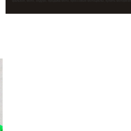
фалькон
,
мото
,
эндуро
, продажа мото, кроссовые мотоциклы, купить моторези