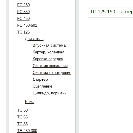
FC 250
TC 125-150 старте
FC 350
FC 450
FE 450-501
TC 125
Двигатель
Впускная система
Картер, коленвал
Коробка передач
Система зажигания
Система охлаждения
Стартер
Сцепление
Цилиндр, поршень
Рама
TC 50
TC 65
TC 85
TE 250-300