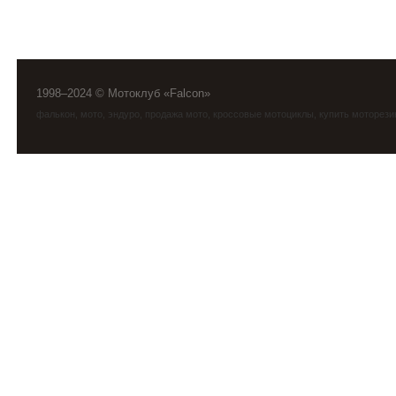
1998–2024 © Мотоклуб «Falcon»
фалькон
,
мото
,
эндуро
, продажа мото, кроссовые мотоциклы, купить моторези