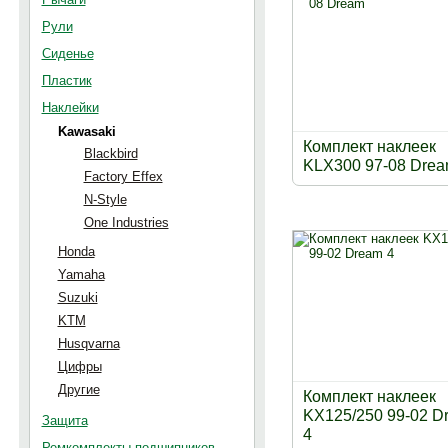
Рули
Сиденье
Пластик
Наклейки
Kawasaki
Комплект наклеек
Blackbird
KLX300 97-08 Dre
Factory Effex
N-Style
One Industries
Honda
Yamaha
Suzuki
KTM
Husqvarna
Цифры
Другие
Комплект наклеек
KX125/250 99-02 D
Защита
4
Ремкомплекты подшипников