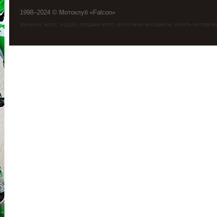
1998–2024 © Мотоклуб «Falcon»
фалькон
,
мото
,
эндуро
, продажа мото, кроссовые мотоциклы, купить моторези