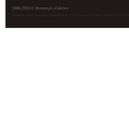
1998–2024 © Мотоклуб «Falcon»
фалькон
,
мото
,
эндуро
, продажа мото, кроссовые мотоциклы, купить моторези