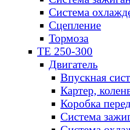
Система охлажд
Сцепление
Тормоза
TE 250-300
Двигатель
Впускная сис
Картер, колен
Коробка пере
Система зажи
Система охла