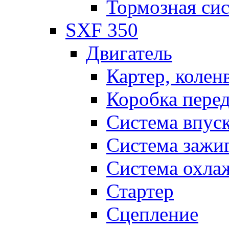
Тормозная си
SXF 350
Двигатель
Картер, колен
Коробка пере
Система впус
Система зажи
Система охла
Стартер
Сцепление