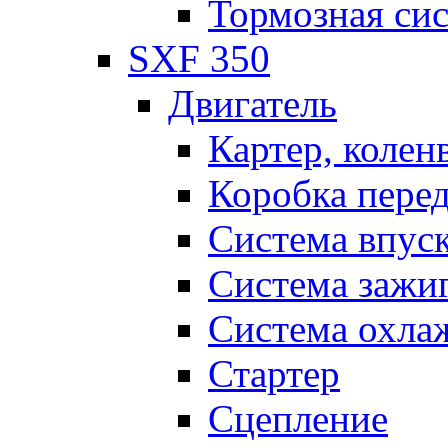
Тормозная си
SXF 350
Двигатель
Картер, колен
Коробка пере
Система впус
Система зажи
Система охла
Стартер
Сцепление