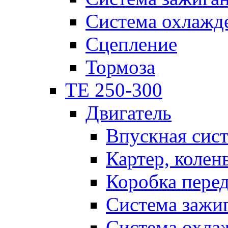
Система охлажд
Сцепление
Тормоза
TE 250-300
Двигатель
Впускная сис
Картер, колен
Коробка пере
Система зажи
Система охла