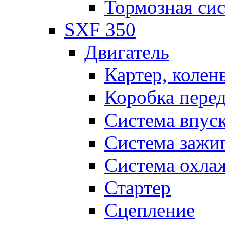
Тормозная си
SXF 350
Двигатель
Картер, колен
Коробка пере
Система впус
Система зажи
Система охла
Стартер
Сцепление