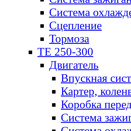
Система охлажд
Сцепление
Тормоза
TE 250-300
Двигатель
Впускная сис
Картер, колен
Коробка пере
Система зажи
Система охла