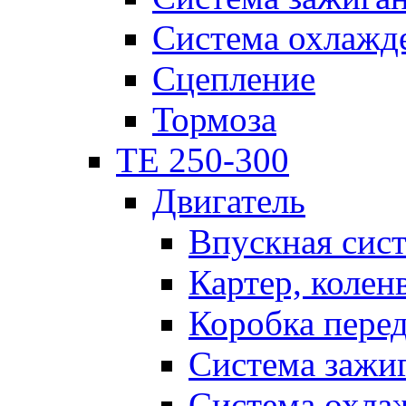
Система охлажд
Сцепление
Тормоза
TE 250-300
Двигатель
Впускная сис
Картер, колен
Коробка пере
Система зажи
Система охла