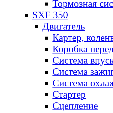
Тормозная си
SXF 350
Двигатель
Картер, колен
Коробка пере
Система впус
Система зажи
Система охла
Стартер
Сцепление