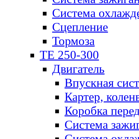
Система охлажд
Сцепление
Тормоза
TE 250-300
Двигатель
Впускная сис
Картер, колен
Коробка пере
Система зажи
Система охла