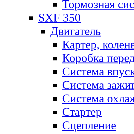
Тормозная си
SXF 350
Двигатель
Картер, колен
Коробка пере
Система впус
Система зажи
Система охла
Стартер
Сцепление